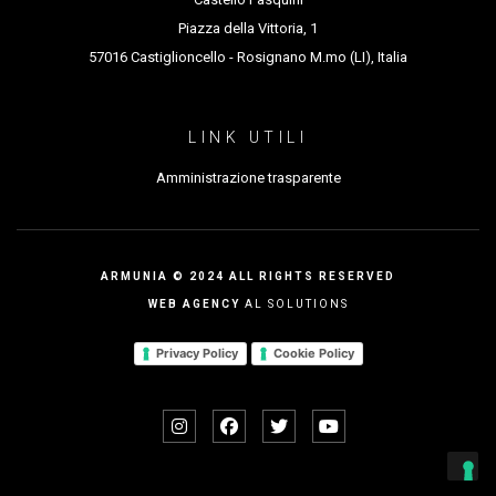
progetto Resi-Dance con la nuova produzione
Piazza della Vittoria, 1
57016 Castiglioncello - Rosignano M.mo (LI), Italia
Re_Play mentre con The Tik Tok project vince il bando
Residenze Digitali.
LINK UTILI
Amministrazione trasparente
ARMUNIA © 2024 ALL RIGHTS RESERVED
WEB AGENCY
AL SOLUTIONS
Privacy Policy
Cookie Policy