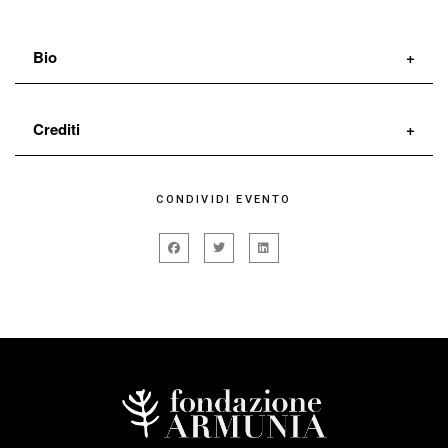
Bio
Giselda Ranieri
Danzatrice di formazione classica e
Crediti
contemporanea è specializzata in Danza al DAMS di
Bologna con la storica della danza Eugenia Casini
progetto
Giselda Ranieri
CONDIVIDI EVENTO
Ropa. Dal 2008 ricerca nel campo della composizione
idea e coreografia
Giselda Ranieri
istantanea collaborando con artisti italiani e
collaborazione artistica
Sandro Mabellini
internazionali. I suoi lavori site specific sono ospitati a
produzione
ALDES
Villa Croce di Genova, al Museo Pecci di Prato,
con il sostegno di
MIBACT – MINISTERO per i Beni e
Galleria degli Uffizi di Firenze, oltre che in diversi teatri.
le Attività
Culturali e del turismo
Tra i membri fondatori di UBIdanza/ Aline Nari e
Direz. Generale per lo spettacolo dal vivo,
Davide Frangioni, lavora in compagnia dal 2008. Dal
REGIONE TOSCANA / Sistema Regionale del lo
2010 collabora con ALDES/Roberto Castello di cui è
Spettacolo