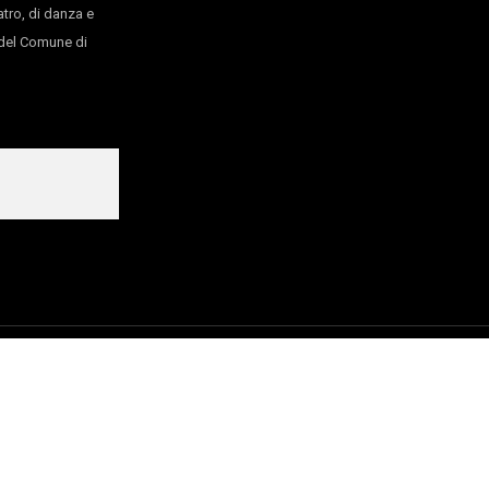
atro, di danza e
o del Comune di
30/06/2026
La Repubblica
27/05/2026
Repubblica.it
o