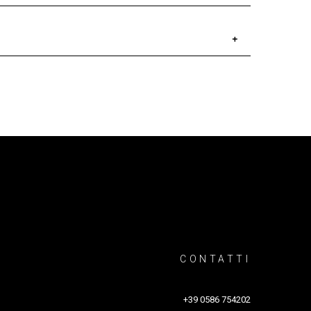
i alla resistenza delle partigiane
CONTATTI
+39 0586 754202