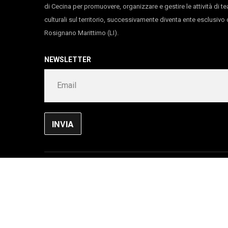
di Cecina per promuovere, organizzare e gestire le attività di te
culturali sul territorio, successivamente diventa ente esclusiv
Rosignano Marittimo (LI).
NEWSLETTER
ARMUNIA © 2024 ALL RIGHTS RESERVED
Testori e Toubas, corrispondenze di carne e fuoc
WEB AGENCY
AL SOLUTIONS
Privacy Policy
Cookie Policy