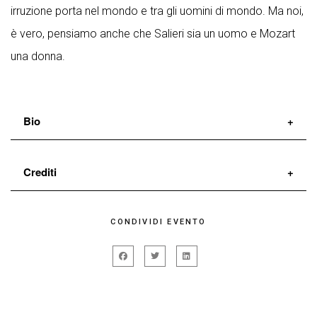
irruzione porta nel mondo e tra gli uomini di mondo. Ma noi,
è vero, pensiamo anche che Salieri sia un uomo e Mozart
una donna.
Bio
La
Compagnia Garbuggino-Ventriglia
, fondata nel
Crediti
2002 da
Silvia Garbuggino
e
Gaetano Ventriglia
ha
realizzato i seguenti spettacoli prodotti da Napoli
Uno spettacolo di
Attilio Scarpellini, Silvia
CONDIVIDI EVENTO
Teatro Festival, Armunia, Rialtosantambrogio, Teatro
Garbuggino, Gaetano Ventriglia
di Buti:
Nella luce idiota
(2003);
Prima
da testi di
Aleksandr Sergeevič
Puškin
stanza
(2005);
Kitèmmùrt – Amleto atto V scena
con
Silvia Garbuggino
e
Gaetano Ventriglia
II
(2005);
(I can’t get no) Satisfaction
(2007);
Non ho
drammaturgia
Attilio Scarpellini