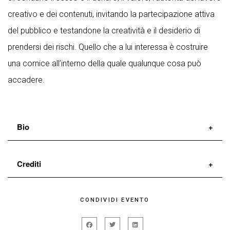
creativo e dei contenuti, invitando la partecipazione attiva
del pubblico e testandone la creatività e il desiderio di
prendersi dei rischi. Quello che a lui interessa è costruire
una cornice all’interno della quale qualunque cosa può
accadere.
Bio
Ivo Dimchev
è un coreografo e a performer bulgaro,
Crediti
internazionalmente noto per i suoi provocatori e
spesso controversi lavori. La sua ricerca è estrema e
concetto e musica
Ivo Dimchev
CONDIVIDI EVENTO
mista di sfumature che vanno dalla performance art
performance
Ivo Dimchev
e il pubblico
alla danza, al teatro, musia, disegni e fotografie. E’
software development
Matteo Sisti Sette