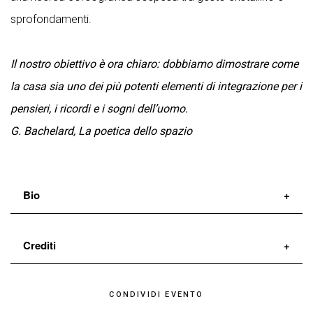
sprofondamenti.
Il nostro obiettivo è ora chiaro: dobbiamo dimostrare come
la casa sia uno dei più potenti elementi di integrazione per i
pensieri, i ricordi e i sogni dell’uomo.
G. Bachelard, La poetica dello spazio
Bio
Sirna/Pol
si sono costituiti come coppia artistica per
Crediti
il progetto I GIARDINI DI KENSINGTON, che ha le sue
origini nell’esperienza con il collettivo Agostino Bontà,
uno spettacolo di e con
Elisa Pol
e
Valerio Sirna
CONDIVIDI EVENTO
di cui sono i fondatori insieme ad altri tre artisti,
disegno luci
Mattia Bagnoli