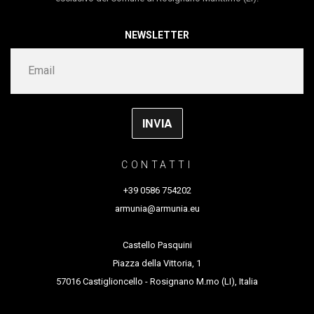
Nel 2008 il primo progetto “ Holdin ‘Fast” ha ricevuto la
co-producer
Tanec Praha / Ponec – the dance
NEWSLETTER
nomination per il Total Theatre Award come migliore
venue
giovane compagnia al Fringe Festival di Edimburgo.
ringraziamento speciale a
Klára Elšíková,
Eleonore,
Un anno dopo nel 2009, “100 Wounded Tears” è stato
Nina, Noem
premiato con l’Herald Angels Award al Fringe Festival
di Edimburgo.
CONTATTI
+39 0586 754202
armunia@armunia.eu
Castello Pasquini
Piazza della Vittoria, 1
57016 Castiglioncello - Rosignano M.mo (LI), Italia