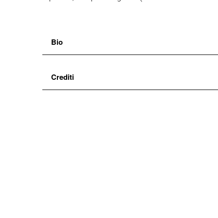
Bio
Luca Scarlini
, scrittore, performer, voce della ra
Crediti
suoi libri recenti: Il Caravaggio rubato (Sellerio
Firenze
di e con
Luca Scarlini
produzione
Atto2
durata 55