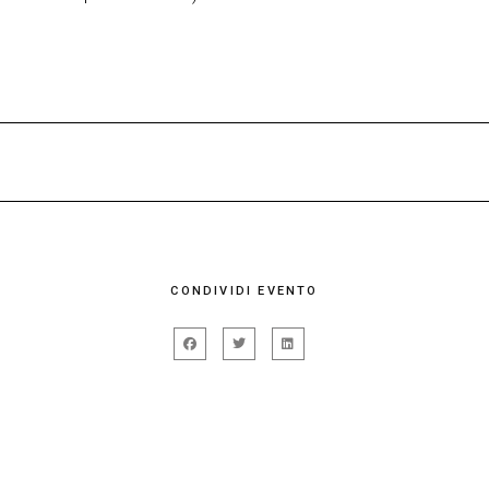
dio, scrive per teatro, danza e opera, insegna presso varie scuole 
), Bianco tenebra (Sellerio), Teatri d’amore (Nottetempo), di pross
CONDIVIDI EVENTO