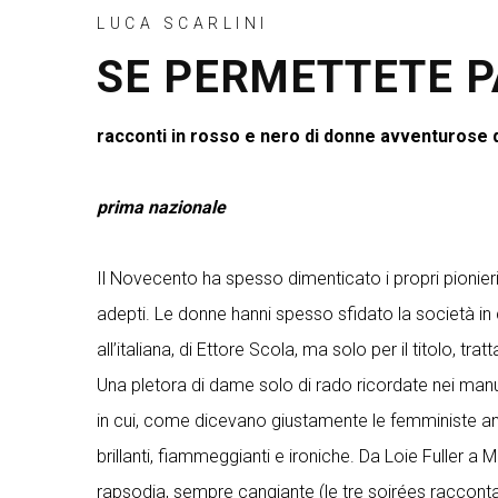
LUCA SCARLINI
SE PERMETTETE P
racconti in rosso e nero di donne avventurose d
prima nazionale
Il Novecento ha spesso dimenticato i propri pionieri 
adepti. Le donne hanni spesso sfidato la società in 
all’italiana, di Ettore Scola, ma solo per il titolo,
Una pletora di dame solo di rado ricordate nei manu
in cui, come dicevano giustamente le femministe anni 
brillanti, fiammeggianti e ironiche. Da Loie Fuller 
rapsodia, sempre cangiante (le tre soirées raccont