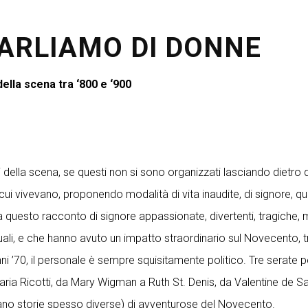
ARLIAMO DI DONNE
ella scena tra ‘800 e ‘900
della scena, se questi non si sono organizzati lasciando dietro di
cui vivevano, proponendo modalità di vita inaudite, di signore, 
 tratta questo racconto di signore appassionate, divertenti, tragi
ali, e che hanno avuto un impatto straordinario sul Novecento, tr
’70, il personale è sempre squisitamente politico. Tre serate per 
a Maria Ricotti, da Mary Wigman a Ruth St. Denis, da Valentine de 
ano storie spesso diverse) di avventurose del Novecento.