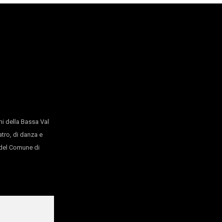
i della Bassa Val
atro, di danza e
o del Comune di