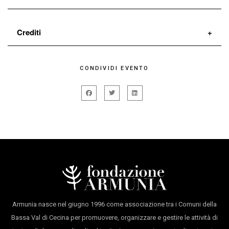
Crediti
adattamento e regia
Carmelo Alù
CONDIVIDI EVENTO
con A
lessandra Bedino, Domenico Macrì,
Emanuele Linfatti, Caterina Fornaciai, Daniele
Paoloni
produzione
Teatro Metastasio Prato
Spettacolo vincitore progetto Davanti al pubblico
2018
con il sostegno di
Armunia/Festival Inequilibrio,
Armunia nasce nel giugno 1996 come associazione tra i Comuni della
Capotrave/Festival Kilowatt e Fondazione
Bassa Val di Cecina per promuovere, organizzare e gestire le attività di
Toscana Spettacolo