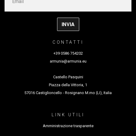
Sezione Monologhi
secondo
Miglior Spettacolo del Progetto W.A.Y di
Associazione ETRE
si ringrazia il
Comune di Borgosatollo
CONTATTI
durata 60′
+39 0586 754202
armunia@armunia.eu
Castello Pasquini
Piazza della Vittoria, 1
57016 Castiglioncello - Rosignano M.mo (LI), Italia
LINK UTILI
Amministrazione trasparente