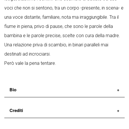
voci che non si sentono, tra un corpo -presente, in scena-­ e
una voce distante, familiare, nota ma irraggiungibile. Tra il
fiume in piena, privo di pause, che sono le parole della
bambina e le parole precise, scelte con cura della madre.
Una relazione priva di scambio, in binari paralleli mai
destinati ad incrociarsi.
Però vale la pena tentare.
Bio
Il ServoMuto
nasce da Pavel Zelinskiy, Michele
Crediti
Segreto e Diego Veneziano.
Nel febbraio 2015, il primo studio dello spettacolo
drammaturgia
Marzia Gallo
e
Michele Segreto