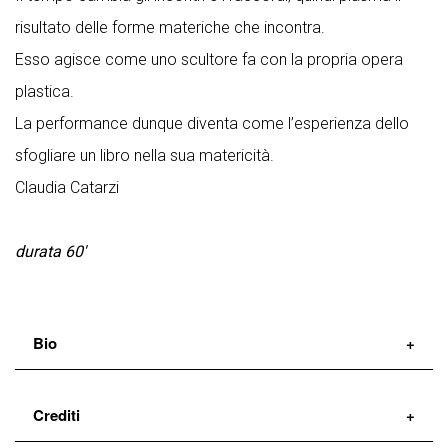
risultato delle forme materiche che incontra.
Esso agisce come uno scultore fa con la propria opera
plastica.
La performance dunque diventa come l’esperienza dello
sfogliare un libro nella sua matericità.
Claudia Catarzi
durata 60′
Bio
Claudia Catarzi
, danzatrice e coreografa, inizia la sua
Crediti
carriera lavorando con l’Ensemble di Micha Van