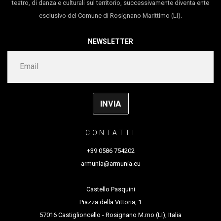
teatro, di danza e culturali sul territorio, successivamente diventa ente
Archivio dei diari di Pieve Santo Stefano e gli
materiali diversi.
esclusivo del Comune di Rosignano Marittimo (LI).
eredi di Olimpio Pasquinelli, Alberto Elli
Ha esposto suoi lavori in Italia e all’estero e alcune
durata 65′
NEWSLETTER
sue opere fanno parte di collezioni pubbliche e private.
Il suo lavoro di fotografa di scena la porta sempre più
spesso a far nascere collaborazioni in cui il suo
sguardo partecipa alla creazione registica di
spettacoli teatrali e di danza.
Da sempre porta avanti un suo progetto di ricerca
CONTATTI
legato all’onirico.
+39 0586 754202
armunia@armunia.eu
Castello Pasquini
Piazza della Vittoria, 1
57016 Castiglioncello - Rosignano M.mo (LI), Italia