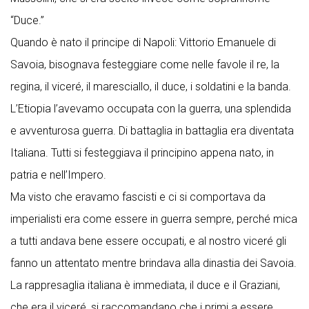
“Duce.”
Quando è nato il principe di Napoli: Vittorio Emanuele di
Savoia, bisognava festeggiare come nelle favole il re, la
regina, il viceré, il maresciallo, il duce, i soldatini e la banda.
L’Etiopia l’avevamo occupata con la guerra, una splendida
e avventurosa guerra. Di battaglia in battaglia era diventata
Italiana. Tutti si festeggiava il principino appena nato, in
patria e nell’Impero.
Ma visto che eravamo fascisti e ci si comportava da
imperialisti era come essere in guerra sempre, perché mica
a tutti andava bene essere occupati, e al nostro viceré gli
fanno un attentato mentre brindava alla dinastia dei Savoia.
La rappresaglia italiana è immediata, il duce e il Graziani,
che era il viceré, si raccomandano che i primi a essere