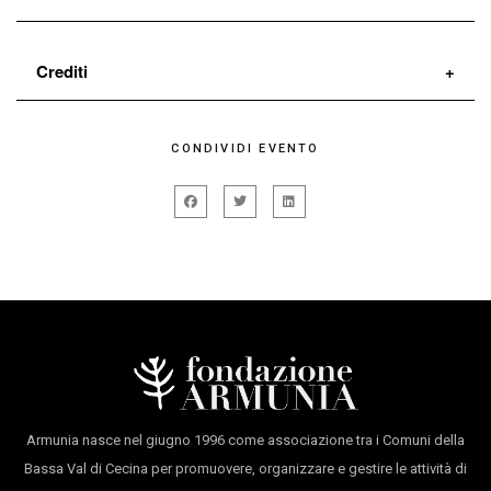
Roberto Abbiati
Nasce a Seregno in via Umberto
Crediti
primo nel 1958Debutta all’età di 5 anni nel
Bertoldo a
corte
per la regia di Suor Ambrogina.
di
Roberto Abbiati
e
Lucia Baldini
CONDIVIDI EVENTO
Lucia Baldini
racconta per immagini dagli anni ottanta
con
Roberto Abbiati
facendo parte della casa discografica Materiali
video di
Lucia Baldini
e
Nicolò Colzani
Sonori. Ha un lungo percorso di collaborazioni con
musiche di
Alessandro Nidi e Moustapha Dembélé
festival e compagnie di teatro e danza, in particolare
– Zam
per oltre 12 anni con Carla Fracci. Si lascia
prodotto dal
Teatro de gli Incamminati
coinvolgere dalla cultura del tango argentino che la
con la collaborazione di
Diffusioni/KanterStrasse
porta a realizzare quattro libri fotografici. Con
Teatro, Teatro di Bucine (AR) Festival DeSidera
l’incontro con Carlo Mazzacurati inizia a lavorare nel
Armunia centro di residenze artistiche
Armunia nasce nel giugno 1996 come associazione tra i Comuni della
mondo del cinema.
Castiglioncello – Festival Inequilibrio
Bassa Val di Cecina per promuovere, organizzare e gestire le attività di
Crea video-installazioni e sperimenta con supporti e