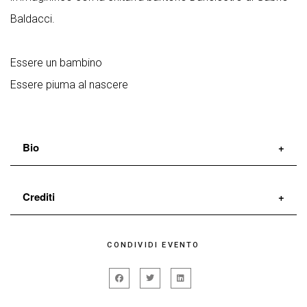
Baldacci.
Essere un bambino
Essere piuma al nascere
Bio
La compagnia
Garbuggino-Ventriglia
è stata
Crediti
fondata nel 2002 da Silvia Garbuggino e Gaetano
Ventriglia. In questi anni ha portato in scena
di e con
Silvia Garbuggino
e
Gaetano Ventriglia
CONDIVIDI EVENTO
Dostoevskij, Shakespeare, Cechov, Wilde, in un teatro
musiche originali
Gabrio Baldacci
in cui l’attore è al centro della scena.
Tra le produzioni:
Nella luce idiota
(2003);
prima