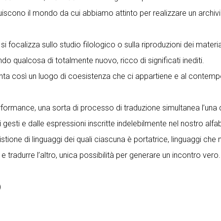
uiscono il mondo da cui abbiamo attinto per realizzare un archiv
si focalizza sullo studio filologico o sulla riproduzioni dei mate
 qualcosa di totalmente nuovo, ricco di significati inediti.
ta così un luogo di coesistenza che ci appartiene e al contempo
ormance, una sorta di processo di traduzione simultanea l’una de
ai gesti e dalle espressioni inscritte indelebilmente nel nostro al
ne di linguaggi dei quali ciascuna è portatrice, linguaggi che n
 tradurre l’altro, unica possibilità per generare un incontro vero.
)