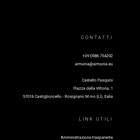
ola d’Arte Drammatica Paolo Grassi di Milano; in
urismo
ngers, con la direzione di Emmanuelle Huynh.
acolo
CONTATTI
ld
). Collabora, inoltre, con il coreografo Mickael
+39 0586 754202
 artistica della manifestazione
À
armunia@armunia.eu
larisse Chanel. Nel febbraio 2015,
Castello Pasquini
Piazza della Vittoria, 1
57016 Castiglioncello - Rosignano M.mo (LI), Italia
LINK UTILI
Amministrazione trasparente