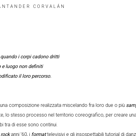
ANTANDER CORVALÁN
quando i corpi cadono dritti
o e luogo non definiti
dificato il loro percorso.
a una composizione realizzata miscelando fra loro due o più
sam
rte, lo stesso processo nel territorio coreografico, per creare un
bi tra di esse sono continui.
 rock
anni ’60, i
format
televisivi e gli insospettabili tutorial di da