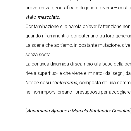
provenienza geografica e di genere diversi – costit
stato
mescolato.
Contaminazione è la parola chiave: l’attenzione non 
quando i frammenti si concatenano tra loro generando
La scena che abitiamo, in costante mutazione, diven
senza sosta.
La continua dinamica di scambio alla base della perf
rivela superfluo- e che viene eliminato- dai segni, d
Nasce così un
’interforma,
composta da una commistio
nel non imporsi creano i presupposti per accogliere e
(
Annamaria Ajmone e Marcela Santander Corv
alán