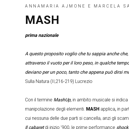
ANNAMARIA AJMONE E MARCELA S
MASH
prima nazionale
A questo proposito voglio che tu sappia anche che, 
attraverso il vuoto per il loro peso, in qualche temp
deviano per un poco, tanto che appena può
dirsi mo
Sulla Natura (II,216-219) Lucrezio
Con il termine
MashUp,
in ambito musicale si indic
manipolazione degli elementi.
MASH
applica
,
in pa
cui nessuna delle due parti si cancella, anzi gli scam
Il cabaret
di inizio ’900, le prime performance
shock