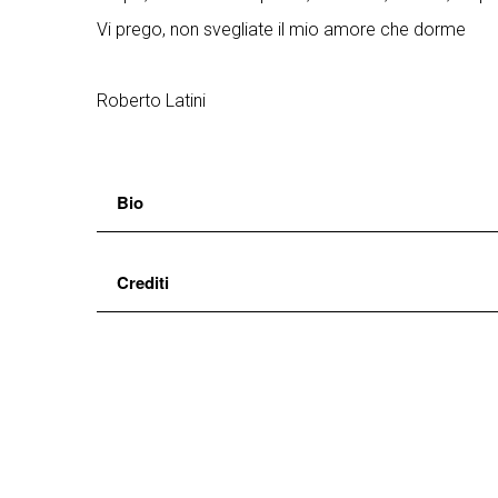
Vi prego, non svegliate il mio amore che dorme
Roberto Latini
Bio
Fortebraccio Teatro
è una compagnia teatrale ri
Crediti
contemporaneo, alla riappropriazione dei classici e
e Max Mugnai. La compagnia, sotto la direzione ar
adattamento e regia
Roberto Latini
produzioni:
CANTICO DEI CANTICI
(2017),
AMLET
musiche e suoni
Gianluca Misiti
DELLA MONTAGNA
(2014),
NOOSFERA MUSEU
luci e tecnica
Max Mugnai
teatrale
(2012),
NOOSFERA TITANIC
(2011),
NOO
con
Roberto Latini
organizzazione
Nicole Arbelli