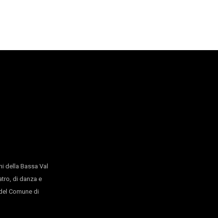
magna
i della Bassa Val
atro, di danza e
o del Comune di