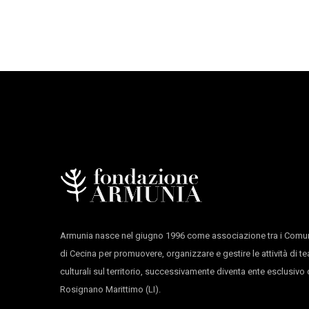
foto
Fabio Lovino
produzione
Fortebraccio Teatro
con il sostegno di
Armunia Festival Inequilibrio
con il contributo di
MiBACT Regione Emilia-Ro
durata 60’
Armunia nasce nel giugno 1996 come associazione tra i Comun
di Cecina per promuovere, organizzare e gestire le attività di te
culturali sul territorio, successivamente diventa ente esclusiv
Rosignano Marittimo (LI).