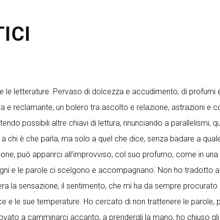
ICI
utte le letterature. Pervaso di dolcezza e accudimento, di profumi
mida e reclamante, un bolero tra ascolto e relazione, astrazioni e 
ttendo possibili altre chiavi di lettura, rinunciando a parallelismi
o a chi è che parla, ma solo a quel che dice, senza badare a quale si
one, può apparirci all’improvviso, col suo profumo, come in una 
gni e le parole ci scelgono e accompagnano. Non ho tradotto all
lettera la sensazione, il sentimento, che mi ha da sempre procurat
e le sue temperature. Ho cercato di non trattenere le parole, per 
 provato a camminarci accanto, a prendergli la mano, ho chiuso gl