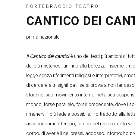
FORTEBRACCIO TEATRO
CANTICO DEI CANT
prima nazionale
Il Cantico dei cantici
è uno dei testi più antichi di t
dei più misteriosi; un inno alla bellezza, insieme ti
legge senza riferimenti religiosi e interpretativi, sme
di cercare altri significati, se si prova a non far cas
stare nel suo movimento interno, nella sua sospensi
mondo, forse parallelo, forse precedente, dove i so
rimanervi il più fedele possibile. Ho tradotto alla 
assecondarne il tempo, tempo del respiro, della voce 
corpo, di averle lì nei pressi, addosso, intorno; ho