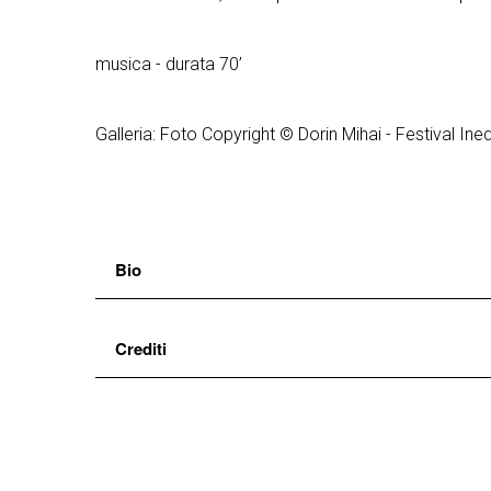
musica - durata 70’
Galleria: Foto Copyright © Dorin Mihai - Festival In
Bio
Con
Blake Eternal Life
,
Giacomo Vezzani e Fabio
Crediti
musica:
“Proveremo a raccontare del poeta della 
stesso come inscindibile unicum espressivo che 
vocals/keyboards/programming
Giacomo Vezz
belle poesie, pensieri e aforismi attraverso la m
vocals/guitar
Fabio Pappacena
vocals
Elsa Bossi