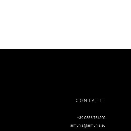
na hanno composto brani moderni che preservano
lità e l'intensità dei suoi versi, dimostrando
 insieme musica, poesia, recitazione e videoarte
anza, dalle voci di Elsa Bossi e Elena Nenè
CONTATTI
+39 0586 754202
armunia@armunia.eu