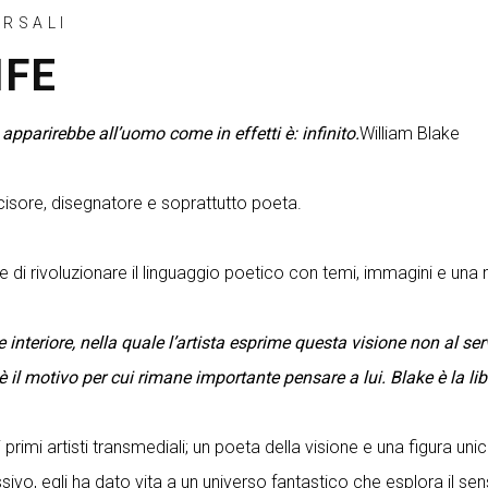
ERSALI
IFE
 apparirebbe all’uomo come in effetti è: infinito.
William Blake
 incisore, disegnatore e soprattutto poeta.
ace di rivoluzionare il linguaggio poetico con temi, immagini e u
e interiore, nella quale l’artista esprime questa visione non al s
è il motivo per cui rimane importante pensare a lui. Blake è la libe
 primi artisti transmediali; un poeta della visione e una figura u
sivo, egli ha dato vita a un universo fantastico che esplora il s