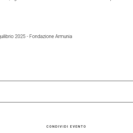
equilibrio 2025 - Fondazione Armunia
 Pappacena intendono rendere omaggio al suo mondo, dando voc
visione, William Blake, attraverso la sua poesia, e le immagini d
porta alla rivelazione. Cercheremo di dare corpo al suo mondo 
ani
usica, perché il poeta stesso le cantava e le ha composte perché 
CONDIVIDI EVENTO