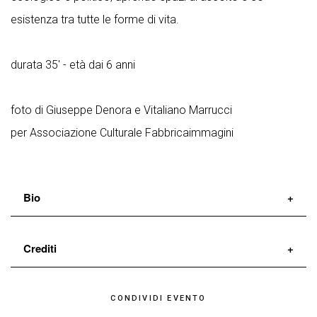
esistenza tra tutte le forme di vita.
durata 35' - età dai 6 anni
foto di Giuseppe Denora e Vitaliano Marrucci
per Associazione Culturale Fabbricaimmagini
Bio
Delfina Stella
(PhD) è danzatrice e ricercatrice attiva
Crediti
nell’ambito della pedagogia delle arti e dell’ecologia.
di e con
Delfina Stella
Attraverso la
coreografia
, la
ricerca sul movimento
,
CONDIVIDI EVENTO
soundscape
Walter Laureti
la
scrittura
e il
gioco
crea azioni e contesti formativi