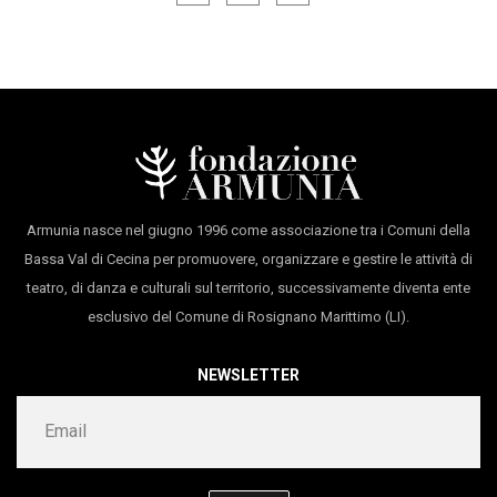
della Critica
nel 2011, il
Premio Lo Straniero
nel
con
Gabriele Carli, Giulia Gallo, Giovanni Guerrieri,
2016 e nel 2017 l’
Eolo Award
per la loro ricerca nel
Enzo Illiano
teatro di figura. Dal 2016, con Massimiliano Civica,
produzione
I Sacchi di Sabbia/Compagnia
hanno preso a frequentare i classici, riscrivendo
I
Lombardi-Tiezzi
Dialoghi degli Dei
di Luciano,
Andromaca
di Euripide e
in collaborazione con
Kilowatt, Armunia
i
7 Contro Tebe
di Eschilo. Il loro ultimo approdo è il
e con il sostegno di
Mic
e
Regione Toscana
Armunia nasce nel giugno 1996 come associazione tra i Comuni della
teatro di Aristofane, di cui hanno riscritto
Acarnesi
e
Bassa Val di Cecina per promuovere, organizzare e gestire le attività di
Pluto
.
teatro, di danza e culturali sul territorio, successivamente diventa ente
esclusivo del Comune di Rosignano Marittimo (LI).
NEWSLETTER