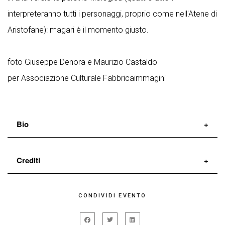
interpreteranno tutti i personaggi, proprio come nell'Atene di
Aristofane): magari è il momento giusto.
foto Giuseppe Denora e Maurizio Castaldo
per Associazione Culturale Fabbricaimmagini
Bio
I Sacchi di Sabbia nascono a Pisa nel 1995 e nel
Crediti
panorama della scena italiana si distinguono per la
capacità di far incontrare tradizione popolare e
adattamento e regia
I Sacchi di Sabbia
CONDIVIDI EVENTO
ricerca culturale. La Compagnia ha ricevuto un
con la collaborazione e la consulenza di
Francesco
Premio UBU Speciale
nel 2008, il
Premio Nazionale
Morosi