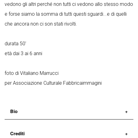
vedono gli altri perché non tutti ci vedono allo stesso modo
e forse siamo la somma di tutti questi sguardi...e di quelli
che ancora non ci son stati rivolti.
durata 50'
età dai 3 ai 6 anni
foto di Vitaliano Marrucci
per Associazione Culturale Fabbricaimmagini
Bio
La Compagnia Dimitri/Canessa nasce a Livorno nel
Crediti