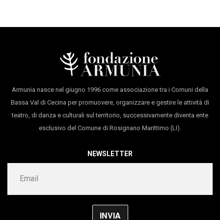
pubblico. Dal 2022 IVONA è riconosciuta e sostenuta
drammaturgia
Karen Stenico
dal MIC come organismo di produzione under 35.
musica Live Mix by
Vermouth Gassosa
lighting design
Marco Policastro
stage design
Zaches Teatro
Armunia nasce nel giugno 1996 come associazione tra i Comuni della
co-produzione
House of IVONA; Leipzig Tanzt!
Bassa Val di Cecina per promuovere, organizzare e gestire le attività di
2024; TanzOffensive, Hannover
.
teatro, di danza e culturali sul territorio, successivamente diventa ente
esclusivo del Comune di Rosignano Marittimo (LI).
Con il supporto di
A
RTEFICI.Residenze Creative FVG/
ArtistiAssociati - Centro di Produzione Teatrale;
NEWSLETTER
Progetto residenza Compagnia Abbondanza/Bertoni in
collaborazione con il comune di Rovereto;
Centro di
Residenza della Toscana (Armunia -
CapoTrave/Kilowatt);
CSS Teatro stabile di