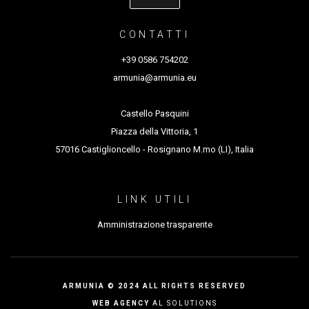
innovazione del FVG, Residenze delle arti
CONTATTI
performative a Villa Manin
Con la collaborazione del
+39 0586 754202
“Consiglio Regionale del Friuli Venezia Giulia”.
La
armunia@armunia.eu
residenza artistica per
Selective Breeding
è stata
supportata
dall’European Festivals Fund for
Castello Pasquini
Emerging Artists – EFFEA, una iniziativa
Piazza della Vittoria, 1
57016 Castiglioncello - Rosignano M.mo (LI), Italia
dell’European Festivals Association (EFA), co-
fondata dall’Unione Europea;
Regione Friuli Venezia
Giulia
MIC (Ministero italiano della Cultura)
LINK UTILI
Amministrazione trasparente
PIETROJORGE
photo CREDIT
ARMUNIA © 2024 ALL RIGHTS RESERVED
WEB AGENCY
AL SOLUTIONS