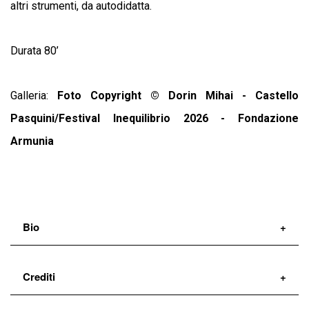
altri strumenti, da autodidatta.
Durata 80’
Galleria:
Foto Copyright © Dorin Mihai - Castello
Pasquini/Festival Inequilibrio 2026 - Fondazione
Armunia
Bio
Ashti Abdo
Musicista, polistrumentista, cantante e
Crediti
compositore curdo.
È nato ad Aleppo e cresciuto ad