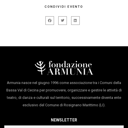
Efrin. La musica diventa la sua passione travolgente
di e con
Ashti Abdo
CONDIVIDI EVENTO
molto
presto: trascorre l’infanzia tra le colline del suo
produzione
Fondazione Armunia Castello pasquini
villaggio, ascoltando le storie e le canzoni
degli
anziani, circondato dai suoni della natura. Da
bambino impara a cantare ninne nanne a sua
sorella e a
suonare il tipico strumento curdo, il tembûr (saz), con
suo fratello. Trasferitosi in Italia
dopo l’adolescenza,
continua a suonare il tembûr da autodidatta, (saz)
tipico strumento a corde
curdo.
Armunia nasce nel giugno 1996 come associazione tra i Comuni della
Bassa Val di Cecina per promuovere, organizzare e gestire le attività di
teatro, di danza e culturali sul territorio, successivamente diventa ente
esclusivo del Comune di Rosignano Marittimo (LI).
NEWSLETTER