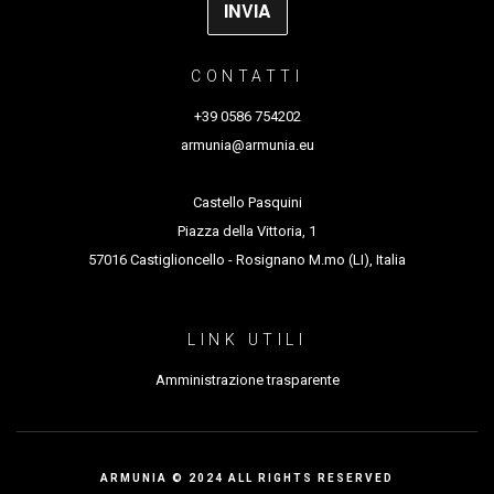
Vincitore Premio Stefano Cipiciani per il dispositivo
scenico
Generazione Scenario 2025
CONTATTI
+39 0586 754202
armunia@armunia.eu
Castello Pasquini
Piazza della Vittoria, 1
57016 Castiglioncello - Rosignano M.mo (LI), Italia
LINK UTILI
Amministrazione trasparente
ARMUNIA © 2024 ALL RIGHTS RESERVED