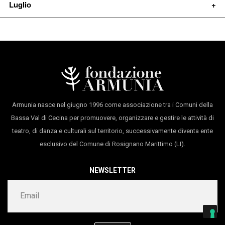
Luglio
del femminile tra ribellione e desiderio, dai riti Amazzoni
30/06/2026
alla resistenza delle partigiane
Il Tirreno
31/07/2026
Danza&Danza
28/04/2026
Il Tirreno copertina
Armunia nasce nel giugno 1996 come associazione tra i Comuni della
Bassa Val di Cecina per promuovere, organizzare e gestire le attività di
teatro, di danza e culturali sul territorio, successivamente diventa ente
esclusivo del Comune di Rosignano Marittimo (LI).
27/05/2026
NEWSLETTER
Repubblica.it
Testori e Toubas, corrispondenze di carne e fuoco