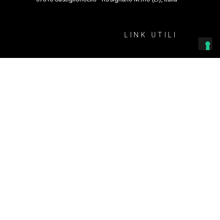
 Andrea Peracchi
LINK UTILI
Amministrazione trasparente