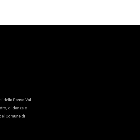
RICORDANDO MORRICONE
Schola Cantorum/Gruppo Filarmonico Solva
Inequilibrio - Danza
Piazza San Nicola – Rosignano Marittimo
SPACE ODDITY
Sara Sguotti
Anfiteatro Castello pasquini
Inequilibrio - Danza
ENERGHEIA
Paola Bianchi
Inequilibrio - Danza
Teatro Nardini Rosignano Marittimo
QUATTRO CANTI
i della Bassa Val
atro, di danza e
Giuseppe Muscarello
Anfiteatro Castello Pasquini
o del Comune di
Inequilibrio - Arte