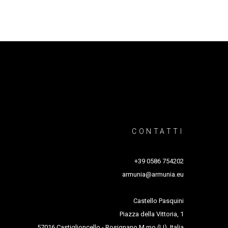
y
CONTATTI
+39 0586 754202
armunia@armunia.eu
Castello Pasquini
Piazza della Vittoria, 1
57016 Castiglioncello - Rosignano M.mo (LI), Italia