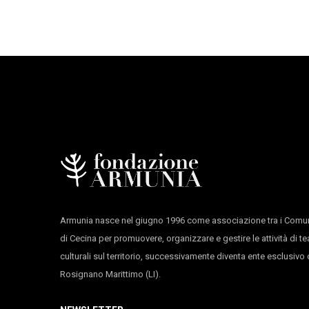
3
Giovedì
4
18:00:00
Sabato
21:30:00
3
Giovedì
4
Armunia nasce nel giugno 1996 come associazione tra i Comun
21:00:00
Sabato
di Cecina per promuovere, organizzare e gestire le attività di te
culturali sul territorio, successivamente diventa ente esclusiv
Rosignano Marittimo (LI).
22:00:00
4