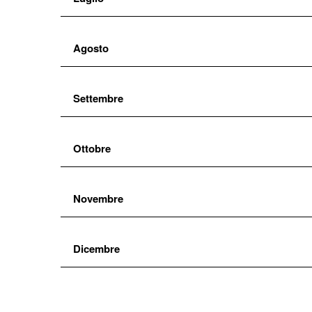
2
Agosto
Giovedì
Settembre
21:30:00
3
Ottobre
Giovedì
Novembre
3
19:00:00
Venerdì
Dicembre
21:30:00