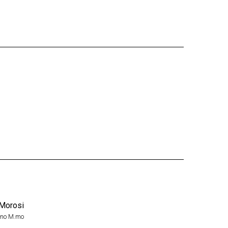
 Morosi
nano M.mo