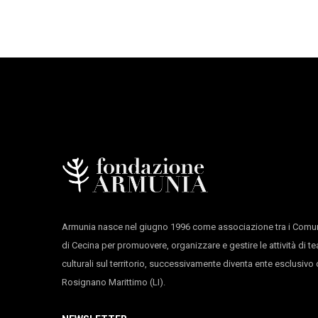
21
Mercoledì
1
22:30:00
Sabato
11:30:00
21
Mercoledì
1
Armunia nasce nel giugno 1996 come associazione tra i Comun
22:30:00
Sabato
di Cecina per promuovere, organizzare e gestire le attività di te
culturali sul territorio, successivamente diventa ente esclusiv
Rosignano Marittimo (LI).
19:30:00