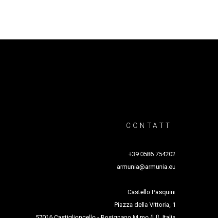
CONTATTI
+39 0586 754202
armunia@armunia.eu
Castello Pasquini
Piazza della Vittoria, 1
57016 Castiglioncello - Rosignano M.mo (LI), Italia