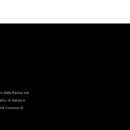
DOVE TUTTO È STATO PRESO
Compagnia Bartolini/Baronio
Inequilibrio - Teatro
Spazio Pace Castello Pasquini
RZECZY/COSE
Deflorian/Tagliarini
Sala del Camino Castello Pasquini
Inequilibrio - Teatro
WINNIE
Nerval Teatro
Inequilibrio - Teatro
Anfiteatro Castello Pasquini
RZECZY/COSE
i della Bassa Val
atro, di danza e
Deflorian/Tagliarini
Sala del Camino Castello Pasquini
o del Comune di
Inequilibrio - Danza